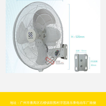
地址：广州市番禺区石楼镇联围村浮莲路乐乘电动车厂南侧